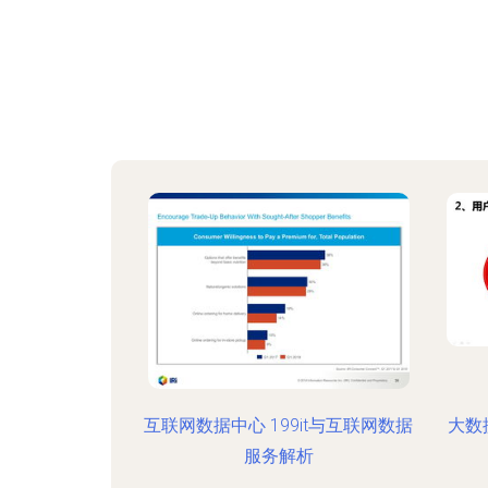
互联网数据中心 199it与互联网数据
大数
服务解析