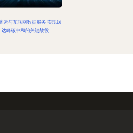
航运与互联网数据服务 实现碳
达峰碳中和的关键战役