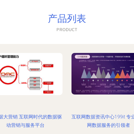
产品列表
PRODUCT
据大营销 互联网时代的数据驱
互联网数据资讯中心199it 专
动营销与服务平台
网数据服务的引领者