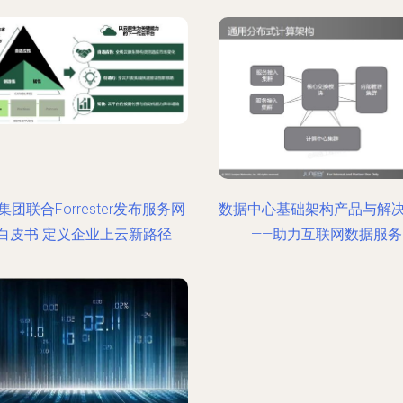
集团联合Forrester发布服务网
数据中心基础架构产品与解
白皮书 定义企业上云新路径
——助力互联网数据服务