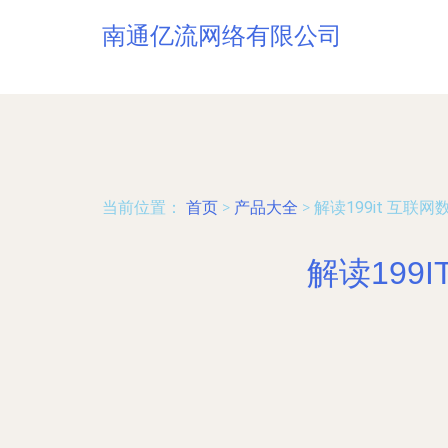
南通亿流网络有限公司
当前位置：
首页
>
产品大全
>
解读199it 互
解读199