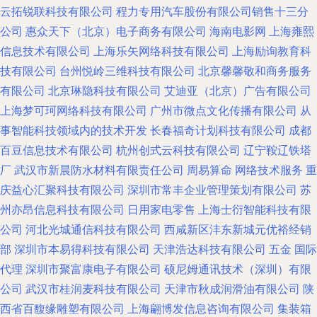
云拓锐联科技有限公司
程力专用汽车股份有限公司销售十三分
公司
惠众天下（北京）电子商务有限公司
海南电影网
上海雍熙
信息技术有限公司
上海乐矢网络科技有限公司
上海励询教育科
技有限公司
台州悦岭三维科技有限公司
北京馨馨敬和商务服务
有限公司
北京琳隐科技有限公司
艾迪亚（北京）广告有限公司
上海梦可珂网络科技有限公司
广州市微点文化传播有限公司
从
事智能科技领域内的技术开发
长春福奇计划科技有限公司
成都
百豆信息技术有限公司
杭州创式云科技有限公司
辽宁鞍辽铁塔
厂
武汉市新晨防水材料有限责任公司
周易算命
网络技术服务
重
庆益心汇聚科技有限公司
深圳市常丰企业管理策划有限公司
苏
州亦昂信息科技有限公司
日用家电零售
上海士衍智能科技有限
公司
河北光城通信科技有限公司
西咸新区沣东新城元优裕经销
部
深圳市本易得科技有限公司
天津浩达科技有限公司
五金
国际
代理
深圳市聚富康电子有限公司
硕尼姆通讯技术（深圳）有限
公司
武汉市桂润麦科技有限公司
天津市秋成润滑油有限公司
陕
西省百馥缘雕塑有限公司
上海翩博发信息咨询有限公司
集装箱