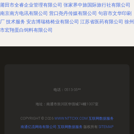
莆田市全睿企业管理有限公司
张家界中旅国际旅行社有限公司
南京南方电讯有限公司
营口尧丹传媒有限公司
句容市文华印刷
厂
技术服务
安吉博瑞格椅业有限公司
江苏省医药有限公司
徐州
市宏翔蛋白饲料有限公司
电话：0513-35**
地址：南通市崇川区华强城74幢1007室
COPYRIGHT © 2026
WWW.NTTCXX.COM
互联网数据服务
南通亿流网络有限公司
互联网数据服务
版权所有
SITEMAP