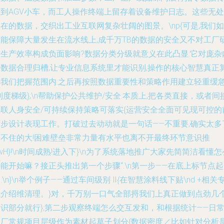
送到AGV小车，而工人操作终端上留存着设备维护日志。这些无处
在的数据，交织出工业互联网复杂壮阔的图景。\np{可是,我们如
何能保障大量发生在流水线上,成千万TB的数据的安全又不对工厂
发生产效率构成负面影响?数据分类分级就意义在此凸显:它对庞杂
部数据合理归槽,让专业信息系统里才能识别,操作的核心智慧真正
进我们把握范围内:之后再按照数据重要性和策略作用建立轻重缓
制度梯级};\n帮助保护公共维护/安全.本质上,把各类直接，或者间
关联人身安全/可持续保持策略可落实{运营安全全面可见现可控的
两步设计表现工作。打破过去动动就是一句话——不重要,确实太多
管不住的大!困难壁垒非常力量有水平也离不开最终环节意识推
wH}!\n时间成熟!进入下}\n为了系统落地推广大家先简简洁看懂怎
能开始嘛？接正头推出第一个步骤“.\n第一步——在底上标节点起
.\n}\n举个例子——通过车间级别 Ⅱ
{
在智慧涂料线下贴\nd +相关
业介绍维清理。}对，千万别一口气全部捋我们上真正做到点劲几
识部分就行};第二步观察终端怎么交互发和，和根据统计——日
工厂常规项目层级作为素材起草子划分{数据密度／比如针对分析