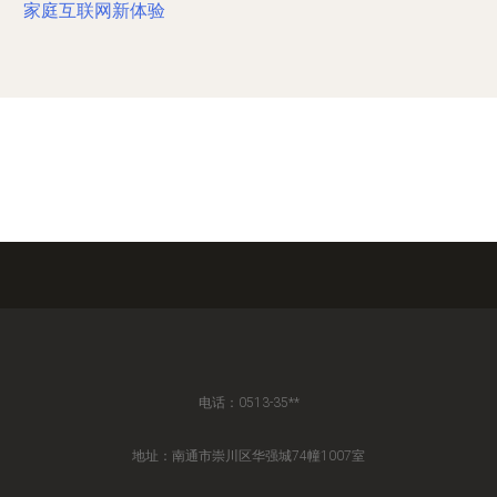
家庭互联网新体验
电话：0513-35**
地址：南通市崇川区华强城74幢1007室