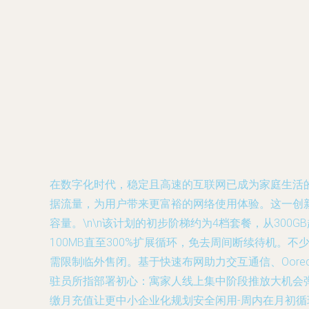
在数字化时代，稳定且高速的互联网已成为家庭生活的
据流量，为用户带来更富裕的网络使用体验。这一创
容量。\n\n该计划的初步阶梯约为4档套餐，从3
100MB直至300%扩展循环，免去周间断续待机。
需限制临外售闭。基于快速布网助力交互通信、Oor
驻员所指部署初心：寓家人线上集中阶段推放大机会
缴月充值让更中小企业化规划安全闲用-周内在月初