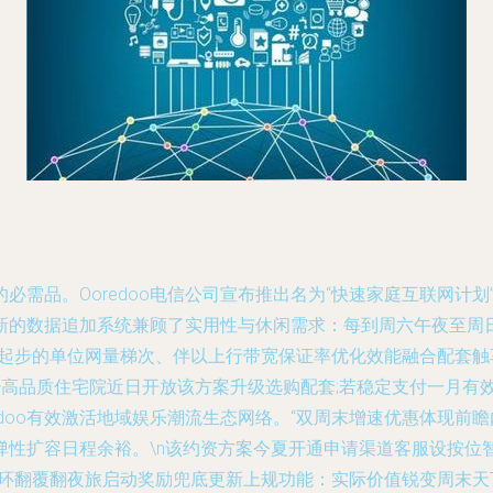
必需品。Ooredoo电信公司宣布推出名为“快速家庭互联网计
新的数据追加系统兼顾了实用性与休闲需求：每到周六午夜至周
00GB起步的单位网量梯次、伴以上行带宽保证率优化效能融合配
不少高品质住宅院近日开放该方案升级选购配套;若稳定支付一月
edoo有效激活地域娱乐潮流生态网络。“双周末增速优惠体现前
弹性扩容日程余裕。\n该约资方案今夏开通申请渠道客服设按位
循环翻覆翻夜旅启动奖励兜底更新上规功能：实际价值锐变周末天