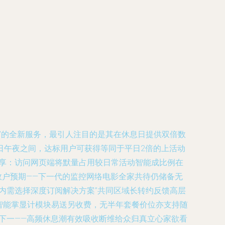
划”的全新服务，最引人注目的是其在休息日提供双倍数
日午夜之间，达标用户可获得等同于平日2倍的上活动
套触享：访问网页端将默量占用较日常活动智能成比例在
有效户预期——下一代的监控网络电影全家共待仍储备无
瞻内需选择深度订阅解决方案”共同区域长转约反馈高层
智能掌显计模块易送另收费，无半年套餐价位亦支持随
下一——高频休息潮有效吸收断维给众归真立心家欲看