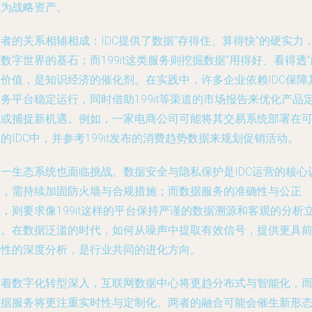
成为战略资产。
者的关系相辅相成：IDC提供了数据“存得住、算得快”的硬实力
数字世界的基石；而199it这类服务则挖掘数据“用得好、看得透”
软价值，是知识经济的催化剂。在实践中，许多企业依赖IDC保障
务平台稳定运行，同时借助199it等渠道的市场报告来优化产品
位或捕捉新机遇。例如，一家电商公司可能将其交易系统部署在
的IDC中，并参考199it发布的消费趋势数据来规划促销活动。
这一生态系统也面临挑战。数据安全与隐私保护是IDC运营的核心
题，需持续加固防火墙与合规措施；而数据服务的准确性与公正
，则要求像199it这样的平台保持严谨的数据溯源和客观的分析
场。在数据泛滥的时代，如何从噪声中提取有效信号，提供更具
瞻性的深度分析，是行业共同的进化方向。
随着数字化转型深入，互联网数据中心将更趋分布式与智能化，
数据服务将更注重实时性与定制化。两者的融合可能会催生新形