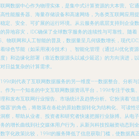
互联网数据中心作为物理实体，是集中式计算资源的大本营。它
过高性能服务器、海量存储设备和高速网络，为各类互联网应用
供稳定、安全、可扩展的运行环境。从云服务的底层支持到企业
据的异地容灾，IDC确保了全球数字服务的连续性与可靠性。随着
G、物联网和人工智能的普及，数据量呈几何级数增长，现代IDC
朝着绿色节能（如采用液冷技术）、智能化管理（通过AI优化资源
调度）和边缘化部署（靠近数据源头以减少延迟）的方向演进，
应对日益复杂的计算需求。
199it则代表了互联网数据服务的另一维度——数据整合、分析与
。作为一个知名的中文互联网数据资讯平台，199it专注于收集
整理和发布互联网行业报告、市场统计及趋势分析。它扮演着“信
蒸馏器”的角色，将散落在各处的原始数据转化为结构化、可读性
的洞察，帮助从业者、投资者和研究者快速把握行业脉搏。从电
商务的增长曲线到社交媒体用户行为，从新兴科技投融资动态到
数字化政策比较，199it的服务降低了信息获取门槛，使数据真