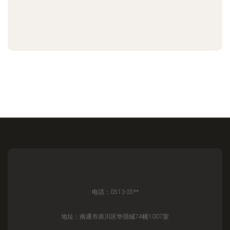
电话：0513-35**
地址：南通市崇川区华强城74幢1007室