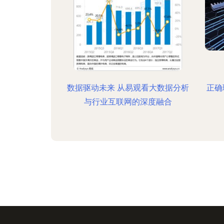
数据驱动未来 从易观看大数据分析
正确
与行业互联网的深度融合