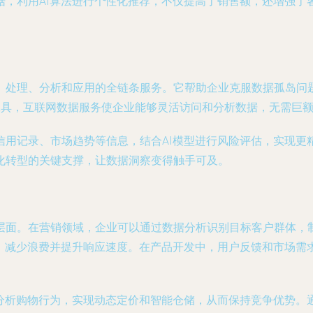
，利用AI算法进行个性化推荐，不仅提高了销售额，还增强了客
、处理、分析和应用的全链条服务。它帮助企业克服数据孤岛问
工具，互联网数据服务使企业能够灵活访问和分析数据，无需巨
信用记录、市场趋势等信息，结合AI模型进行风险评估，实现更
化转型的关键支撑，让数据洞察变得触手可及。
层面。在营销领域，企业可以通过数据分析识别目标客户群体，
流，减少浪费并提升响应速度。在产品开发中，用户反馈和市场需
I分析购物行为，实现动态定价和智能仓储，从而保持竞争优势。