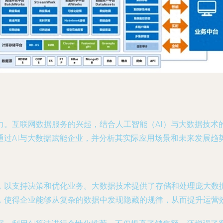
力。互联网数据服务的兴起，结合人工智能（AI）与大数据技术
通过AI与大数据赋能企业，并分析其实际应用场景和未来发展趋
，以支持决策和优化业务。大数据技术提供了存储和处理庞大数
，使得企业能够从复杂的数据中发现隐藏的规律，从而提升运营