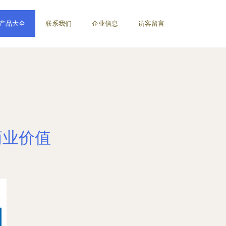
产品大全
联系我们
企业信息
访客留言
商业价值