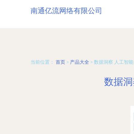
南通亿流网络有限公司
当前位置：
首页
>
产品大全
>
数据洞察 人工智
数据洞