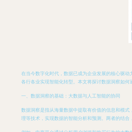
在当今数字化时代，数据已成为企业发展的核心驱动
各行各业实现智能化转型。本文将探讨数据洞察如何
一、数据洞察的基础：大数据与人工智能的协同
数据洞察是指从海量数据中提取有价值的信息和模式
理等技术，实现数据的智能分析和预测。两者的结合