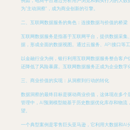
例如，电商平台通过分析用户浏览和购买行为的大数据
为“主动洞察”，成为商业创新的引擎。
二、互联网数据服务的角色：连接数据与价值的桥梁
互联网数据服务是指基于互联网平台，提供数据采集
据，形成全面的数据视图。通过云服务、API接口等
以金融行业为例，银行利用互联网数据服务整合客户
还降低了风险暴露。互联网数据服务正成为企业数字
三、商业价值的实现：从洞察到行动的转化
数据洞察的最终目标是驱动商业价值，这体现在多个
管理中，AI预测模型能基于历史数据优化库存和物
望。
一个典型案例是零售巨头亚马逊，它利用大数据和A